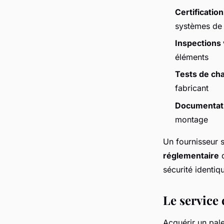
Certificati
systèmes de
Inspections 
éléments
Tests de ch
fabricant
Documentat
montage
Un fournisseur 
réglementaire
d
sécurité identiq
Le service 
Acquérir un pal