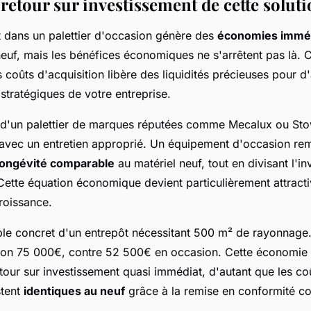
 retour sur investissement de cette solut
t dans un palettier d'occasion génère des
économies immé
euf, mais les bénéfices économiques ne s'arrêtent pas là. C
s coûts d'acquisition libère des liquidités précieuses pour d
stratégiques de votre entreprise.
 d'un palettier de marques réputées comme Mecalux ou St
avec un entretien approprié. Un équipement d'occasion re
longévité comparable
au matériel neuf, tout en divisant l'i
s. Cette équation économique devient particulièrement attract
roissance.
le concret d'un entrepôt nécessitant 500 m² de rayonnage.
ron 75 000€, contre 52 500€ en occasion. Cette économie
etour sur investissement quasi immédiat, d'autant que les co
stent
identiques au neuf
grâce à la remise en conformité c