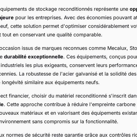
'équipements de stockage reconditionnés représente une
op
jeure
pour les entreprises. Avec des économies pouvant a
neuf, cette solution permet d'optimiser considérablement vo
t tout en conservant une qualité comparable.
d'occasion issus de marques reconnues comme Mecalux, St
ne
durabilité exceptionnelle
. Ces équipements, conçus pour
industriels les plus exigeants, conservent leurs performan
nnies. La robustesse de l'acier galvanisé et la solidité d
 longévité similaire aux équipements neufs.
ect financier, choisir du matériel reconditionné s'inscrit d
le
. Cette approche contribue à réduire l'empreinte carbone 
ouveaux matériaux et en valorisant des équipements exista
environnement sans compromis sur la fonctionnalité.
ux normes de sécurité reste garantie grâce aux contrôles r