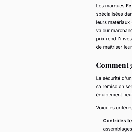
Les marques
Fe
spécialisées dan
leurs matériaux
valeur marchand
prix rend l'inve
de maîtriser leu
Comment ga
La sécurité d'un
sa remise en se
équipement neuf
Voici les critère
Contrôles t
assemblages