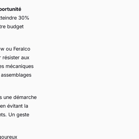
portunité
tteindre 30%
tre budget
ow ou Feralco
 résister aux
ces mécaniques
es assemblages
ans une démarche
en évitant la
nts. Un geste
igoureux