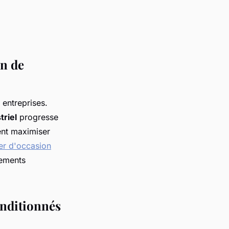
on de
 entreprises.
triel
progresse
ent maximiser
ier d'occasion
pements
onditionnés