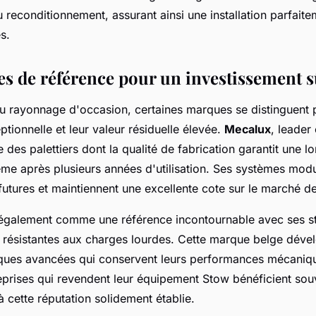
u reconditionnement, assurant ainsi une installation parfait
s.
s de référence pour un investissement s
du rayonnage d'occasion, certaines marques se distinguent p
tionnelle et leur valeur résiduelle élevée.
Mecalux
, leader
 des palettiers dont la qualité de fabrication garantit une l
e après plusieurs années d'utilisation. Ses systèmes modula
futures et maintiennent une excellente cote sur le marché de
galement comme une référence incontournable avec ses st
t résistantes aux charges lourdes. Cette marque belge déve
iques avancées qui conservent leurs performances mécaniq
eprises qui revendent leur équipement Stow bénéficient sou
 à cette réputation solidement établie.