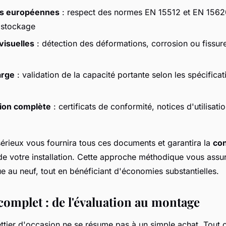
ons européennes
: respect des normes EN 15512 et EN 1562
 stockage
visuelles
: détection des déformations, corrosion ou fissure
arge
: validation de la capacité portante selon les spécifica
ion complète
: certificats de conformité, notices d'utilisati
sérieux vous fournira tous ces documents et garantira la
co
e votre installation. Cette approche méthodique vous assu
ue au neuf, tout en bénéficiant d'économies substantielles.
complet : de l'évaluation au montage
ettier d'occasion ne se résume pas à un simple achat. Tou