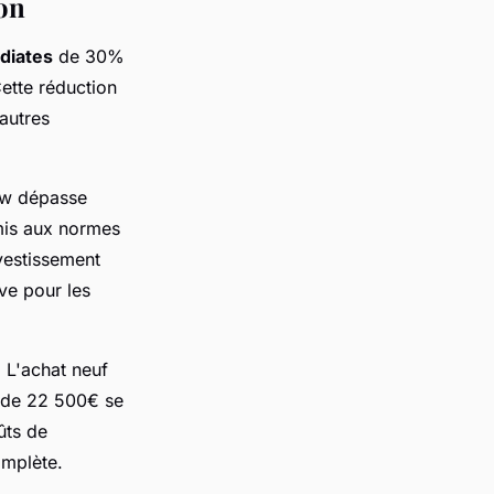
ion
diates
de 30%
ette réduction
'autres
ow dépasse
mis aux normes
nvestissement
ive pour les
 L'achat neuf
 de 22 500€ se
ûts de
omplète.