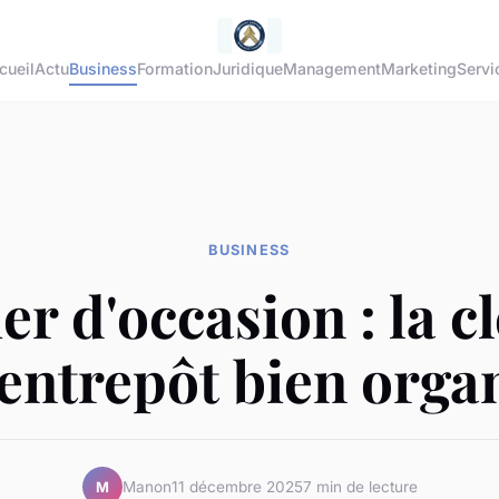
cueil
Actu
Business
Formation
Juridique
Management
Marketing
Servi
BUSINESS
ier d'occasion : la c
entrepôt bien orga
Manon
11 décembre 2025
7 min de lecture
M