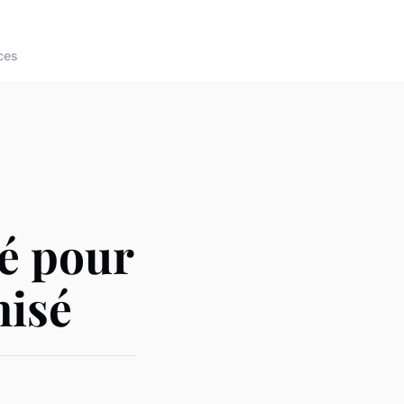
ces
lé pour
nisé