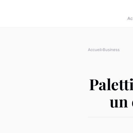
Ac
Accueil
›
Business
Palett
un 