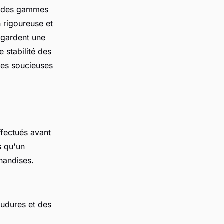
c des gammes
 rigoureuse et
 gardent une
 stabilité des
ises soucieuses
fectués avant
s qu'un
handises.
soudures et des