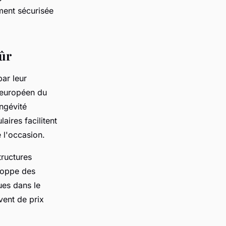
ement sécurisée
ûr
ar leur
 européen du
ongévité
ires facilitent
 l'occasion.
ructures
loppe des
ues dans le
vent de prix