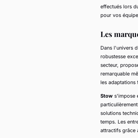
effectués lors d
pour vos équipe
Les marque
Dans l'univers 
robustesse excep
secteur, propose
remarquable mêm
les adaptations 
Stow
s'impose é
particulièremen
solutions techn
temps. Les entr
attractifs grâce