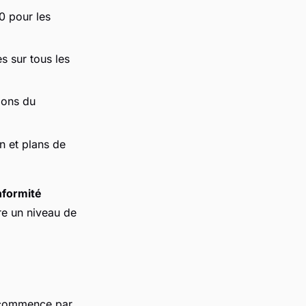
0 pour les
s sur tous les
tions du
on et plans de
nformité
re un niveau de
t commence par