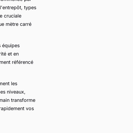
'entrepôt, types
e cruciale
ue mètre carré
s équipes
ité et en
ement référencé
ement les
des niveaux,
 main transforme
 rapidement vos