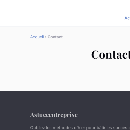
Ac
Accueil
›
Contact
Contac
Astuceentreprise
Oubliez les méthodes d'hier pour bâtir les succès