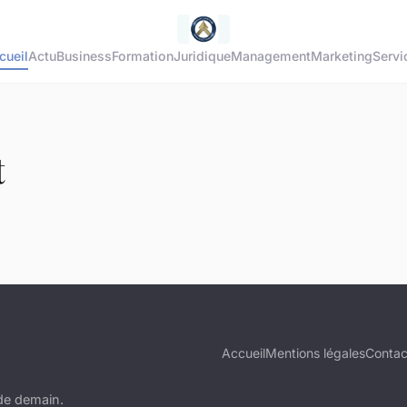
cueil
Actu
Business
Formation
Juridique
Management
Marketing
Servi
t
Accueil
Mentions légales
Contac
 de demain.