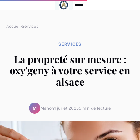
Accueil
›
Services
SERVICES
La propreté sur mesure :
oxy'geny à votre service en
alsace
Manon
1 juillet 2025
5 min de lecture
M