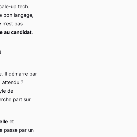
cale-up tech.
le bon langage,
 n’est pas
ce au candidat
.
à
. Il démarre par
e
attendu ?
yle de
erche part sur
elle
et
la passe par un