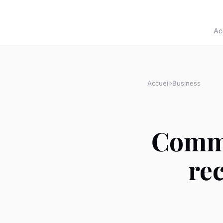
Ac
Accueil
›
Business
Comme
re