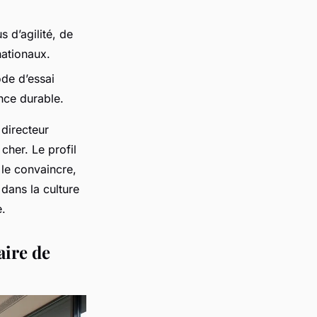
s d’agilité, de
nationaux.
ode d’essai
ance durable.
 directeur
cher. Le profil
 le convaincre,
 dans la culture
e.
aire de