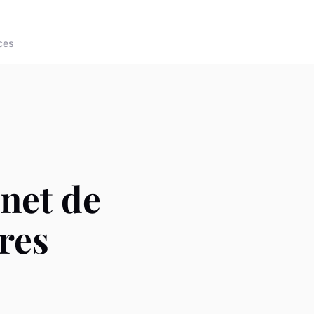
ces
net de
res