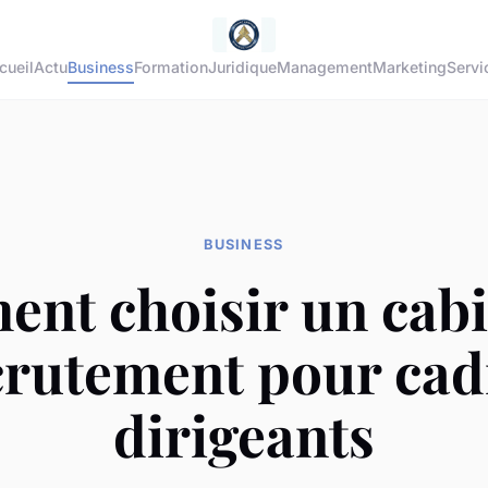
cueil
Actu
Business
Formation
Juridique
Management
Marketing
Servi
BUSINESS
nt choisir un cabi
crutement pour cad
dirigeants