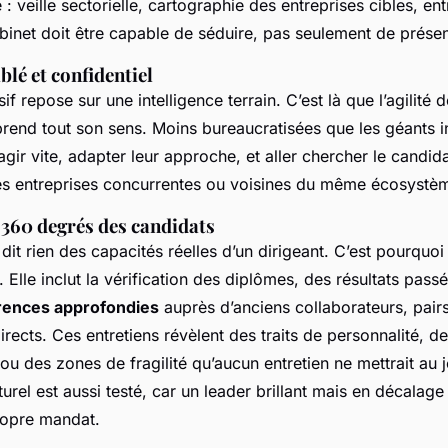
 : veille sectorielle, cartographie des entreprises cibles, ent
binet doit être capable de séduire, pas seulement de présen
blé et confidentiel
f repose sur une intelligence terrain. C’est là que l’agilité 
rend tout son sens. Moins bureaucratisées que les géants i
gir vite, adapter leur approche, et aller chercher le candidat
s entreprises concurrentes ou voisines du même écosystè
 360 degrés des candidats
dit rien des capacités réelles d’un dirigeant. C’est pourquoi 
. Elle inclut la vérification des diplômes, des résultats pass
rences approfondies
auprès d’anciens collaborateurs, pair
irects. Ces entretiens révèlent des traits de personnalité, 
u des zones de fragilité qu’aucun entretien ne mettrait au j
turel est aussi testé, car un leader brillant mais en décalage
ropre mandat.