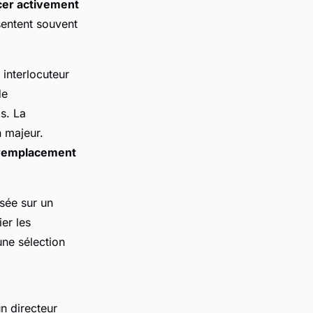
cer activement
sentent souvent
 interlocuteur
de
ds. La
n majeur.
 remplacement
asée sur un
er les
une sélection
n directeur