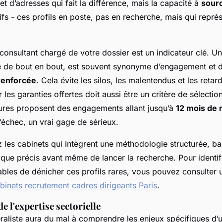
net d’adresses qui fait la différence, mais la capacité à
sour
ifs - ces profils en poste, pas en recherche, mais qui repré
 consultant chargé de votre dossier est un indicateur clé. Un
é de bout en bout, est souvent synonyme d’engagement et 
 renforcée
. Cela évite les silos, les malentendus et les retar
 les garanties offertes doit aussi être un critère de sélectio
tures proposent des engagements allant jusqu’à
12 mois de
échec, un vrai gage de sérieux.
ez les cabinets qui intègrent une méthodologie structurée, b
que précis avant même de lancer la recherche. Pour identifi
bles de dénicher ces profils rares, vous pouvez consulter 
abinets recrutement cadres dirigeants Paris
.
e l'expertise sectorielle
raliste aura du mal à comprendre les enjeux spécifiques d’u