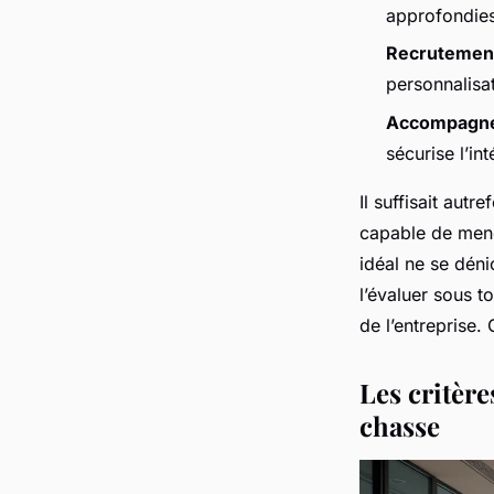
approfondies 
Recrutement
personnalisat
Accompagne
sécurise l’in
Il suffisait autr
capable de mener
idéal ne se déni
l’évaluer sous to
de l’entreprise.
Les critère
chasse