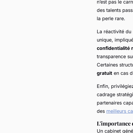
n’est pas le car
des talents pass
la perle rare.
La réactivité du
unique, impliqu
confidentialité
transparence sur
Certaines struc
gratuit
en cas d’
Enfin, privilégi
cadrage stratégi
partenaires capa
des
meilleurs c
L'importance d
Un cabinet géné