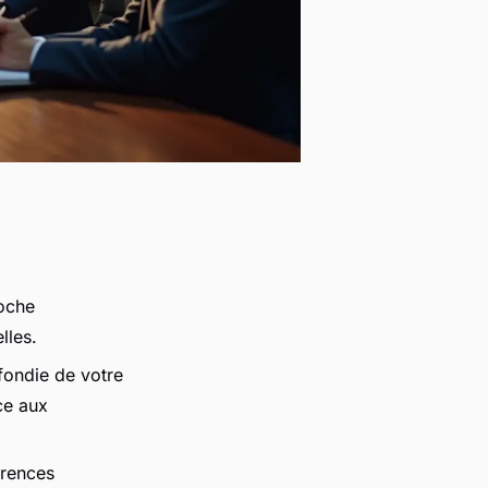
roche
lles.
fondie de votre
ce aux
érences