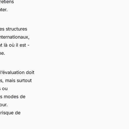
retiens
ter.
des structures
nternationaux,
 là où il est -
me.
l’évaluation doit
és, mais surtout
s ou
des modes de
our.
 risque de