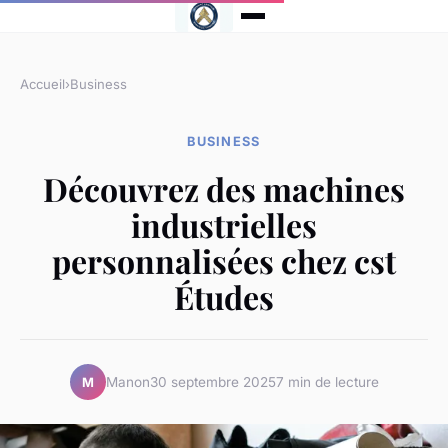
Accueil
›
Business
BUSINESS
Découvrez des machines
industrielles
personnalisées chez cst
Études
Manon
30 septembre 2025
7 min de lecture
M