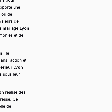
ons pour
pporte une
e ou de
valeurs de
e mariage Lyon
émonies et de
on
: le
ans l’action et
térieur Lyon
s sous leur
on
réalise des
presse. Ce
lle de