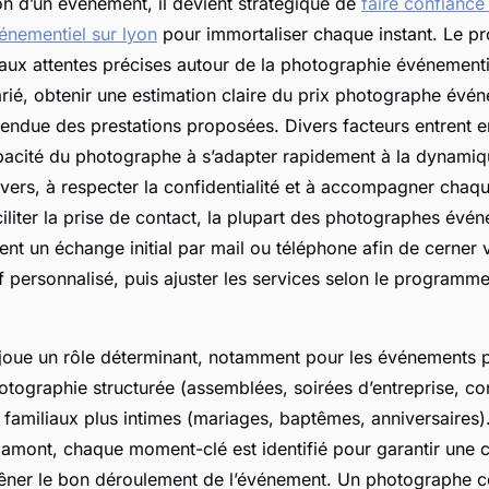
on d’un événement, il devient stratégique de
faire confiance
nementiel sur lyon
pour immortaliser chaque instant. Le pr
aux attentes précises autour de la photographie événementie
arié, obtenir une estimation claire du prix photographe évé
tendue des prestations proposées. Divers facteurs entrent en
capacité du photographe à s’adapter rapidement à la dynami
vers, à respecter la confidentialité et à accompagner chaqu
iliter la prise de contact, la plupart des photographes évén
nt un échange initial par mail ou téléphone afin de cerner 
f personnalisé, puis ajuster les services selon le programme
n joue un rôle déterminant, notamment pour les événements 
otographie structurée (assemblées, soirées d’entreprise, c
 familiaux plus intimes (mariages, baptêmes, anniversaires)
 amont, chaque moment-clé est identifié pour garantir une 
êner le bon déroulement de l’événement. Un photographe 