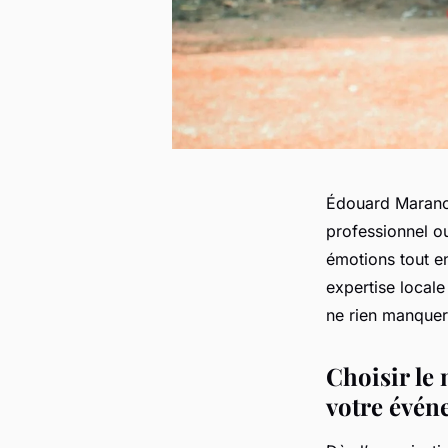
Édouard Marano 
professionnel ou
émotions tout e
expertise local
ne rien manquer
Choisir le
votre évén