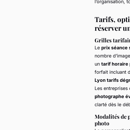
l’organisation, 
Tarifs, op
réserver u
Grilles tarifa
Le
prix séance 
nombre d’images
un
tarif horair
forfait incluan
Lyon tarifs dég
Les entreprises
photographe év
clarté dès le dé
Modalités de 
photo