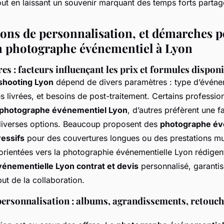
tout en laissant un souvenir marquant des temps forts partag
tions de personnalisation, et démarches 
n photographe événementiel à Lyon
ires : facteurs influençant les prix et formules dispon
shooting Lyon
dépend de divers paramètres : type d’événe
 livrées, et besoins de post-traitement. Certains professio
e photographe événementiel Lyon
, d’autres préfèrent une f
t diverses options. Beaucoup proposent des
photographe év
ressifs
pour des couvertures longues ou des prestations mu
 orientées vers la photographie événementielle Lyon rédigen
énementielle Lyon contrat et devis
personnalisé, garantiss
but de la collaboration.
personnalisation : albums, agrandissements, retouch