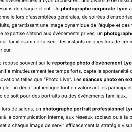
s événementiels à Lyon orchestrent une diversité de missi
soins de chaque client. Un
photographe corporate Lyon
a
onnelle lors d'assemblées générales, de soirées d’entrepris
uits, garantissant une image dynamique de l’équipe et des 
tte expertise s’étend aux événements privés, un
photograph
our familles immortalisent des instants uniques lors de cér
rieur.
 repose souvent sur le
reportage photo d’événement Ly
ifie minutieusement les temps forts, capte la spontanéité d
ovations telles que “Photo Live”. Les
séances photo en ex
mple, un décor authentique tout en valorisant les participant
ue ce soit pour des portraits ou des événements familiaux.
 lors de salons, un
photographe portrait professionnel Ly
 à la communication interne, aux réseaux sociaux ou à la 
met à chaque image de servir efficacement la stratégie visue