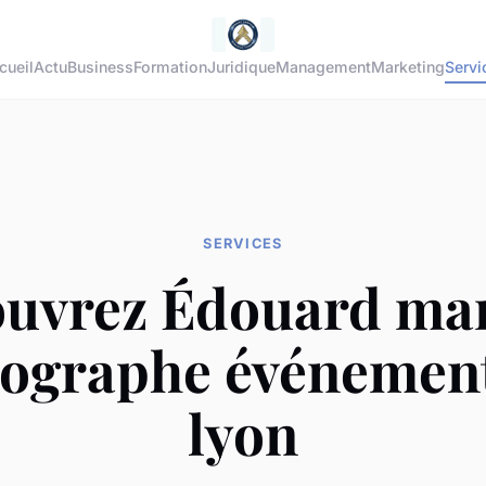
cueil
Actu
Business
Formation
Juridique
Management
Marketing
Servi
SERVICES
uvrez Édouard ma
ographe événement
lyon