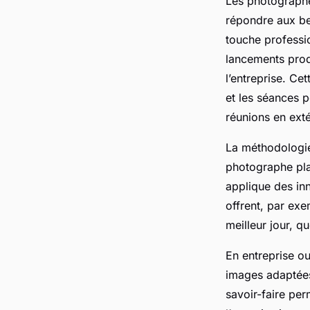
Les photographe
répondre aux be
touche professi
lancements prod
l’entreprise. Ce
et les séances p
réunions en exté
La méthodologie
photographe plan
applique des inn
offrent, par exe
meilleur jour, q
En entreprise ou
images adaptées
savoir-faire per