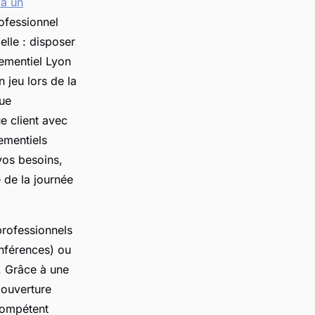
 à un
ofessionnel
lle : disposer
nementiel Lyon
 jeu lors de la
que
e client avec
ementiels
vos besoins,
 de la journée
professionnels
onférences) ou
. Grâce à une
couverture
compétent