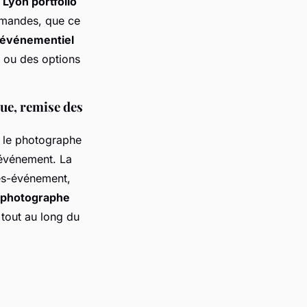
Lyon portfolio
demandes, que ce
 événementiel
 ou des options
que, remise des
n, le photographe
’événement. La
rès-événement,
photographe
 tout au long du