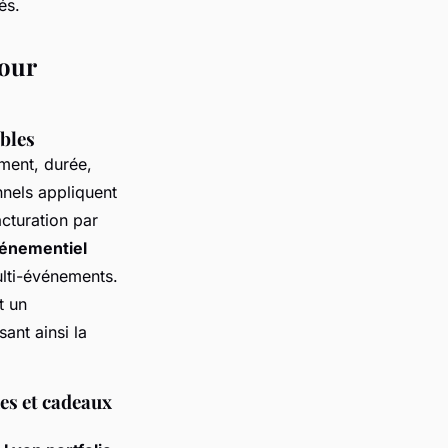
és.
pour
ibles
ment, durée,
nnels appliquent
acturation par
énementiel
lti-événements.
t un
ant ainsi la
es et cadeaux