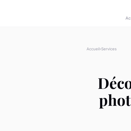
Ac
Accueil
›
Services
Déco
phot