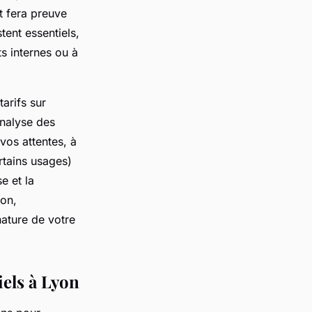
t fera preuve
tent essentiels,
s internes ou à
tarifs sur
analyse des
vos attentes, à
rtains usages)
e et la
ion,
nature de votre
iels à Lyon