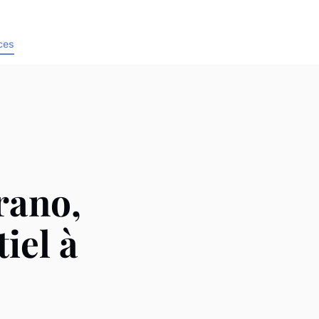
ces
rano,
iel à