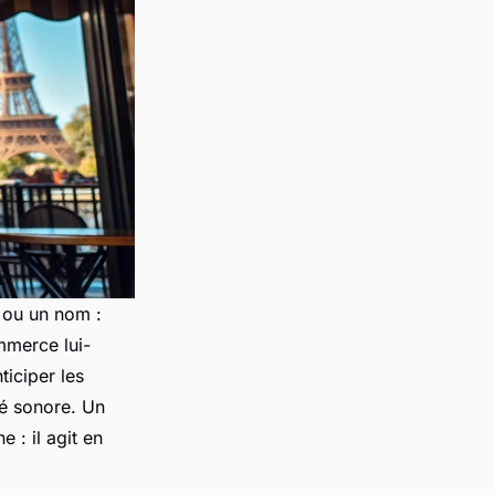
 ou un nom :
mmerce lui-
iciper les
té sonore. Un
e : il agit en