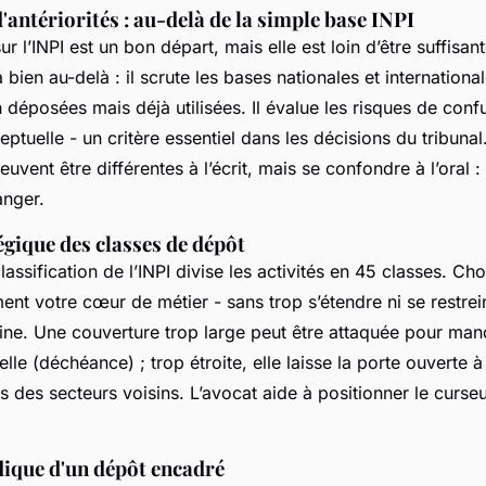
'antériorités : au-delà de la simple base INPI
r l’INPI est un bon départ, mais elle est loin d’être suffisan
 bien au-delà : il scrute les bases nationales et internationa
déposées mais déjà utilisées. Il évalue les risques de conf
eptuelle - un critère essentiel dans les décisions du tribuna
vent être différentes à l’écrit, mais se confondre à l’oral : 
nger.
égique des classes de dépôt
assification de l’INPI divise les activités en 45 classes. Choi
ent votre cœur de métier - sans trop s’étendre ni se restrei
 fine. Une couverture trop large peut être attaquée pour ma
elle (déchéance) ; trop étroite, elle laisse la porte ouverte 
 des secteurs voisins. L’avocat aide à positionner le curse
dique d'un dépôt encadré