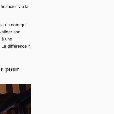
inancier via la
it un nom qu’il
valider son
e à une
 La différence ?
le pour