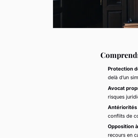
Comprendre
Protection 
delà d’un sim
Avocat propr
risques jurid
Antériorité
conflits de c
Opposition 
recours en c