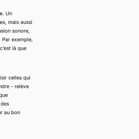
te. Un
les, mais aussi
usion sonore,
l. Par exemple,
c’est là que
sir celles qui
ndre - relève
nque
à des
ur au bon