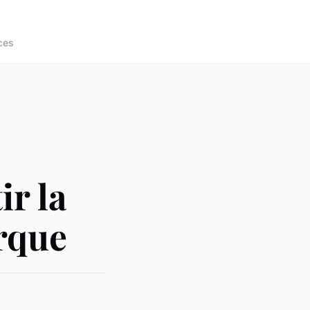
ces
ir la
rque