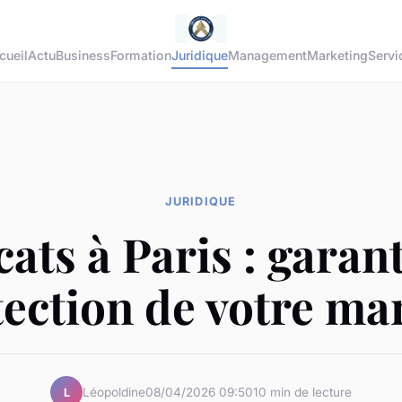
cueil
Actu
Business
Formation
Juridique
Management
Marketing
Servi
JURIDIQUE
ats à Paris : garant
tection de votre ma
Léopoldine
08/04/2026 09:50
10 min de lecture
L