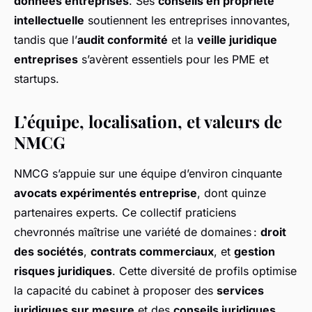
données entreprises
. Ses
conseils en propriété
intellectuelle
soutiennent les entreprises innovantes,
tandis que l’
audit conformité
et la
veille juridique
entreprises
s’avèrent essentiels pour les PME et
startups.
L’équipe, localisation, et valeurs de
NMCG
NMCG s’appuie sur une équipe d’environ cinquante
avocats expérimentés entreprise
, dont quinze
partenaires experts. Ce collectif praticiens
chevronnés maîtrise une variété de domaines :
droit
des sociétés
,
contrats commerciaux
, et
gestion
risques juridiques
. Cette diversité de profils optimise
la capacité du cabinet à proposer des
services
juridiques sur mesure
et des
conseils juridiques